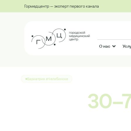
Гормедцентр — эксперт первого канала
О нас
Усл
Бариатрия в
Челябинске
Минус
30–7
навсегда —