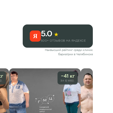
5.0
★
Я
500+ ОТЗЫВОВ НА ЯНДЕКСЕ
Наивысший рейтинг среди клиник
бариатрии в
Челябинске
кг
−41 кг
С.
ЗА 12 МЕС.