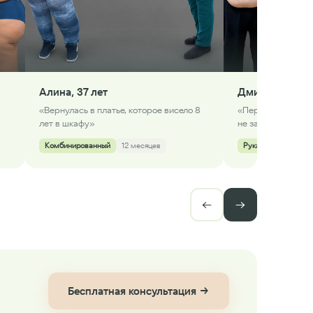
Алина, 37 лет
Дмитрий, 45 л
«Вернулась в платье, которое висело 8
«Первый раз в жи
лет в шкафу»
не запыхался»
Комбинированный
12 месяцев
Рукавная резекция
←
→
Бесплатная консультация →