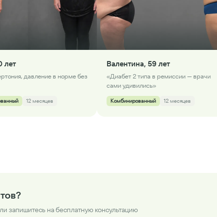
0 лет
Валентина, 59 лет
ертония, давление в норме без
«Диабет 2 типа в ремиссии — врачи
сами удивились»
ованный
12 месяцев
Комбинированный
12 месяцев
атов?
ли запишитесь на бесплатную консультацию