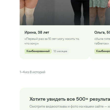
Ирина, 38 лет
Ольга, 5
«Первый раз за 10 лет могу носить то,
«Ушла гип
что хочу»
таблеток»
Комбинированный
12 месяцев
Комбинир
1
–
4
из 8 историй
Хотите увидеть все 500+ результ
Смотрите видеоотзывы и фото на нашем сайте — и