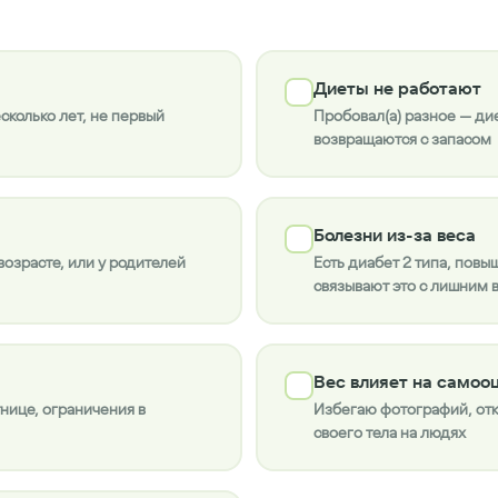
Диеты не работают
есколько лет, не первый
Пробовал(а) разное — дие
возвращаются с запасом
Болезни из-за веса
возрасте, или у родителей
Есть диабет 2 типа, повы
связывают это с лишним 
Вес влияет на самоо
нице, ограничения в
Избегаю фотографий, отк
своего тела на людях