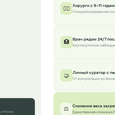
Хирурги с 9–11 года
👨‍⚕️
Специализированная пос
Врач рядом 24/7 пос
🏥
Круглосуточное наблюден
Личный куратор с пе
🤝
От консультации до фина
Снижение веса закре
⚖️
 в России
Единственная клиника в 