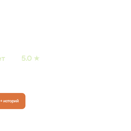
нему весу
зультат
 а не на
ет
5.0 ★
РЕЙТИНГ
КЛИНИКИ В
О
РФ
+ историй