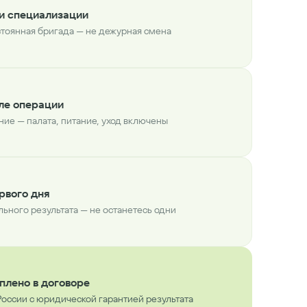
ми специализации
тоянная бригада — не дежурная смена
ле операции
ие — палата, питание, уход включены
рвого дня
льного результата — не останетесь одни
плено в договоре
России с юридической гарантией результата