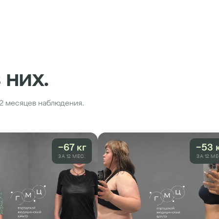
 них.
12 месяцев наблюдения.
−67 кг
−53 
ЗА 12 МЕС.
ЗА 12 МЕ