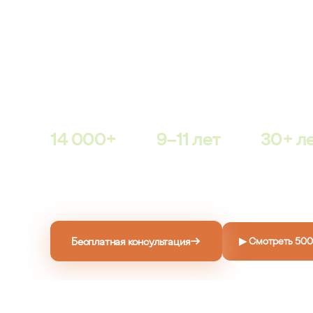
без диет, без возврата к преж
14 000 пациентов ГМЦ
уже живут в новом теле. Ре
закреплён в официальном договоре — юридически,
словах.
14 000+
9–11 лет
30+ л
СЧАСТЛИВЫХ
ОПЫТ
ДАРИМ
ПАЦИЕНТОВ
ХИРУРГОВ
СВОБОДУ
ОТ ЛИШНЕГ
ВЕСА
→
Бесплатная консультация
▶ Смотреть 500