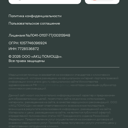
Политика конфиденциальности
Пользовательское соглашение
Лицензия №Л041-01137-77/00313948
ОГРН: 1057746096924
ИНН: 7728536872
© 2026 ООО «АКЦ ПОМОЩЬ».
Все права защищены
Медицинская помощь оказывается на основании стандартов и клинических
рекомендаций, которые размещены на официальном интернет-портале правовой
информации
www.pravo.gov.ru
официальном сайте Министерства
здравоохранения РФ
https://minzdrav.gov.ru/
, на которых размещён рубрикатор
клинических рекомендаций.
Данный сайт носит исключительно информационный характер и предназначен
для образовательных целей, посетители сайта не должны использовать
материалы, размещенные на сайте, в качестве медицинских рекомендаций. ООО
«АКЦ ПОМОЩЬ» не несет ответственности за возможные последствия,
возникшие в результате использования информации, размещенной на сайте.
Материалы и цены, размещенные на сайте, не являются публичной офертой,
определяемой положениями статьи 437 Гражданского кодекса Российской
Федерации. Предоставление услуг осуществляется на основании договора об
оказании медицинских услуг. Просьба перед получением услуги уточнять цены у
ответственных сотрудников клиники.