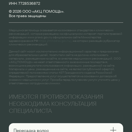
ИНН: 7728536872
© 2026 ООО «АКЦ ПОМОЩЬ».
Все права защищены
Медицинская помощь оказывается на основании стандартов и клинических
рекомендаций, которые размещены на официальном интернет-портале правовой
информации
www.pravo.gov.ru
официальном сайте Министерства
здравоохранения РФ
https://minzdrav.gov.ru/
, на которых размещён рубрикатор
клинических рекомендаций.
Данный сайт носит исключительно информационный характер и предназначен
для образовательных целей, посетители сайта не должны использовать
материалы, размещенные на сайте, в качестве медицинских рекомендаций. ООО
«АКЦ ПОМОЩЬ» не несет ответственности за возможные последствия,
возникшие в результате использования информации, размещенной на сайте.
Материалы и цены, размещенные на сайте, не являются публичной офертой,
определяемой положениями статьи 437 Гражданского кодекса Российской
Федерации. Предоставление услуг осуществляется на основании договора об
оказании медицинских услуг. Просьба перед получением услуги уточнять цены у
ответственных сотрудников клиники.
ИМЕЮТСЯ ПРОТИВОПОКАЗАНИЯ
НЕОБХОДИМА КОНСУЛЬТАЦИЯ
СПЕЦИАЛИСТА
Пересадка волос