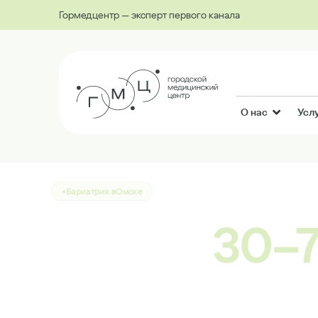
Гормедцентр — эксперт первого канала
О нас
Усл
Бариатрия в
Омске
Минус
30–7
навсегда —