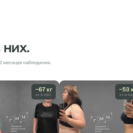
 них.
12 месяцев наблюдения.
−67 кг
−53 
ЗА 12 МЕС.
ЗА 12 МЕ