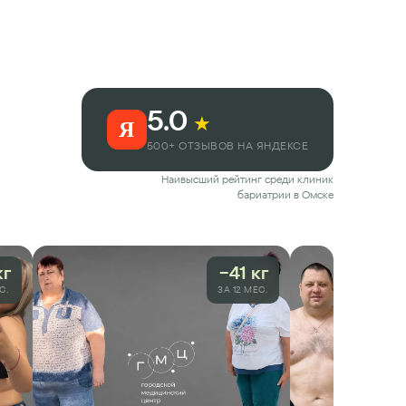
5.0
★
Я
500+ ОТЗЫВОВ НА ЯНДЕКСЕ
Наивысший рейтинг среди клиник
бариатрии в
Омске
кг
−41 кг
С.
ЗА 12 МЕС.