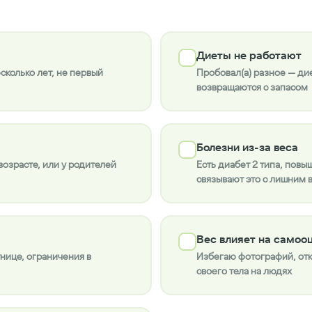
Диеты не работают
есколько лет, не первый
Пробовал(а) разное — дие
возвращаются с запасом
Болезни из-за веса
возрасте, или у родителей
Есть диабет 2 типа, повы
связывают это с лишним 
Вес влияет на самоо
нице, ограничения в
Избегаю фотографий, отк
своего тела на людях