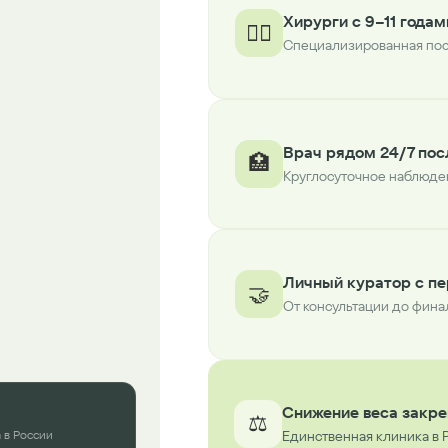
Хирурги с 9–11 года
👨‍⚕️
Специализированная пос
Врач рядом 24/7 пос
🏥
Круглосуточное наблюден
Личный куратор с пе
🤝
От консультации до фина
Снижение веса закре
⚖️
 в России
Единственная клиника в 