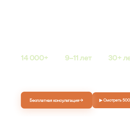
без диет, без возврата к преж
14 000 пациентов ГМЦ
уже живут в новом теле. Ре
закреплён в официальном договоре — юридически,
словах.
14 000+
9–11 лет
30+ л
СЧАСТЛИВЫХ
ОПЫТ
ДАРИМ
ПАЦИЕНТОВ
ХИРУРГОВ
СВОБОДУ
ОТ ЛИШНЕГ
ВЕСА
→
Бесплатная консультация
▶ Смотреть 500