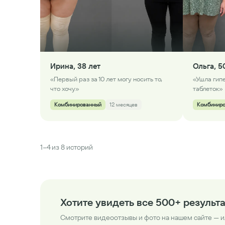
Ирина, 38 лет
Ольга, 5
«Первый раз за 10 лет могу носить то,
«Ушла гип
что хочу»
таблеток»
Комбинированный
12 месяцев
Комбинир
1
–
4
из 8 историй
Хотите увидеть все 500+ результ
Смотрите видеоотзывы и фото на нашем сайте — и