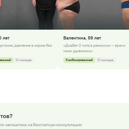
0 лет
Валентина, 59 лет
ертония, давление в норме без
«Диабет 2 типа в ремиссии — врачи
сами удивились»
ованный
12 месяцев
Комбинированный
12 месяцев
атов?
ли запишитесь на бесплатную консультацию