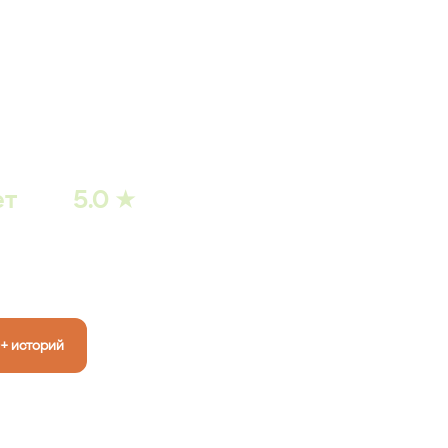
нему весу
зультат
 а не на
ет
5.0 ★
РЕЙТИНГ
КЛИНИКИ В
О
РФ
+ историй