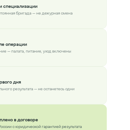
ми специализации
тоянная бригада — не дежурная смена
ле операции
ие — палата, питание, уход включены
рвого дня
льного результата — не останетесь одни
плено в договоре
России с юридической гарантией результата