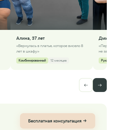
Алина, 37 лет
Дмитрий, 45 л
«Вернулась в платье, которое висело 8
«Первый раз в жи
лет в шкафу»
не запыхался»
Комбинированный
12 месяцев
Рукавная резекция
←
→
Бесплатная консультация →