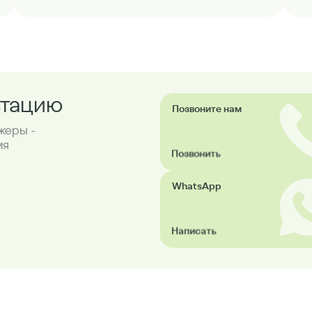
ьтацию
Позвоните нам
жеры -
мя
Позвонить
WhatsApp
Написать