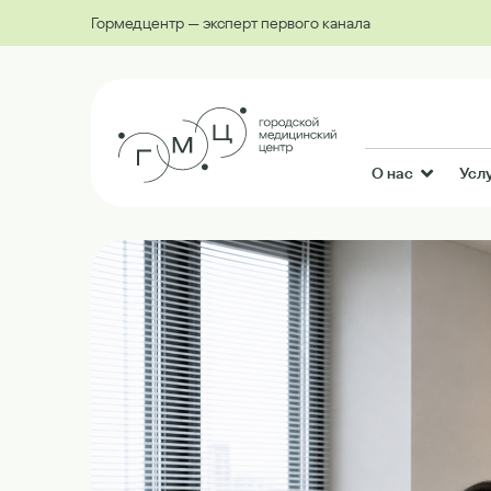
Гормедцентр — эксперт первого канала
О нас
Усл