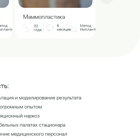
Маммопласт
Маммопластика
32
етод
6
Метод
32
года
мпланты
месяцев
Импланты
года
ть:
тация и моделирование результата
 огромным опытом
яционный наркоз
бельных палатах стационара
ение медицинского персонал