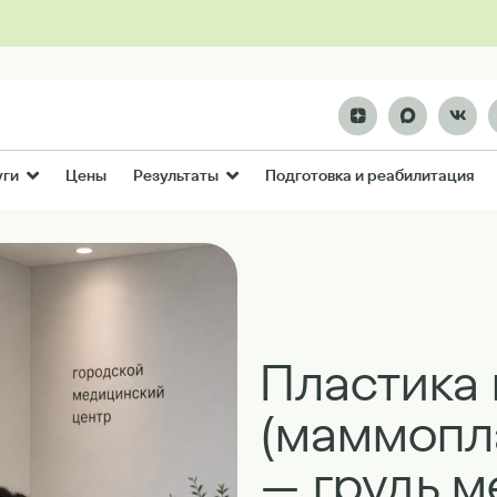
Цены
Подготовка и реабилитация
уги
Результаты
Пластика 
(маммопла
— грудь м