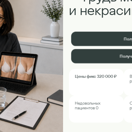
и некраси
Пол
Получ
Цены фикс 320 000 ₽
В
р
Недовольных
О
пациентов 0
р