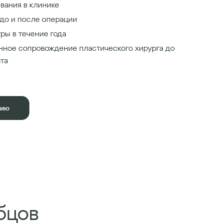
вания в клинике
до и после операции
ры в течение года
нное сопровождение пластического хирурга до
ата
цию
бцов