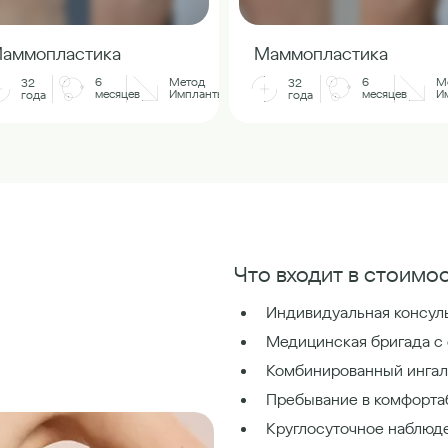
аммопластика
Маммопластика
6
Метод
6
М
32
32
месяцев
Импланты
месяцев
И
года
года
Что входит в стоимос
Индивидуальная консуль
Медицинская бригада с
Комбинированный ингал
Пребывание в комфорта
Круглосуточное наблюд