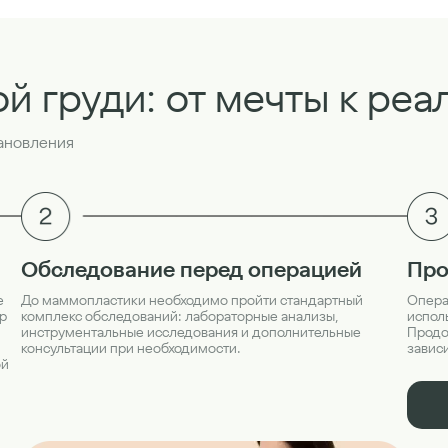
ой груди: от мечты к реа
тановления
Про
Обследование перед операцией
Опера
е
До маммопластики необходимо пройти стандартный
испол
р
комплекс обследований: лабораторные анализы,
Продол
инструментальные исследования и дополнительные
завис
консультации при необходимости.
ой