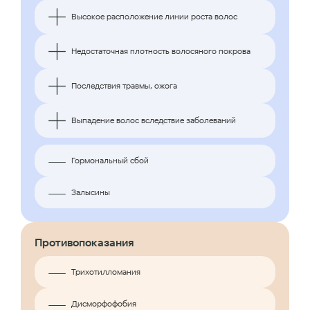
Высокое расположение линии роста волос
Недостаточная плотность волосяного покрова
Последствия травмы, ожога
Выпадение волос вследствие заболеваний
Гормональный сбой
Залысины
Противопоказания
Трихотилломания
Дисморфофобия