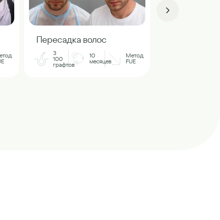
Пересадка в
Пересадка волос
3
3
400
етод
10
Метод
100
графтов
UE
месяцев
FUE
графтов