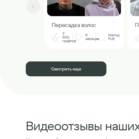
Пересадка волос
П
3
9
Метод
500
месяцев
FUE
графтов
Смотреть еще
Видеоотзывы наши