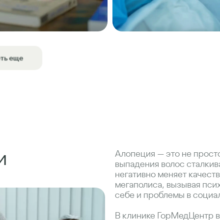
ть еще
и
Алопеция — это не прост
выпадения волос сталкива
негативно меняет качест
мегаполиса, вызывая пси
себе и проблемы в социа
В клинике ГорМедЦентр в