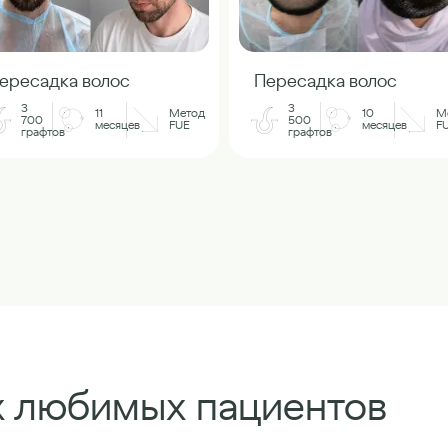
ересадка волос
Пересадка волос
3
3
11
Метод
10
М
700
500
месяцев
FUE
месяцев
F
графтов
графтов
х любимых пациентов