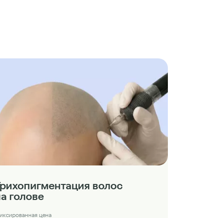
Трихопигментация волос
на голове
иксированная цена