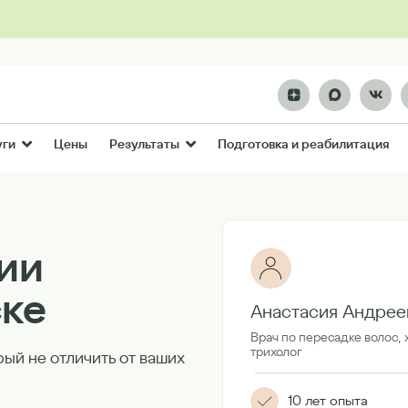
Цены
Подготовка и реабилитация
уги
Результаты
ии
ске
Анастасия Андрее
Врач по пересадке волос, 
трихолог
рый не отличить от ваших
10 лет опыта