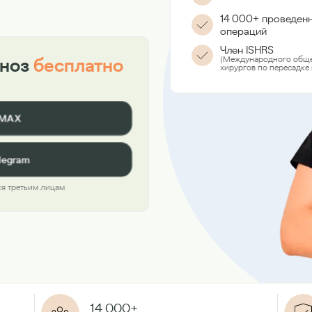
14 000+ проведен
операций
Член ISHRS
(Международного обще
гноз
бесплатно
хирургов по пересадке 
 MAX
legram
я третьим лицам
14 000+