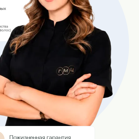
ных
ства
волос)
Пожизненная гарантия