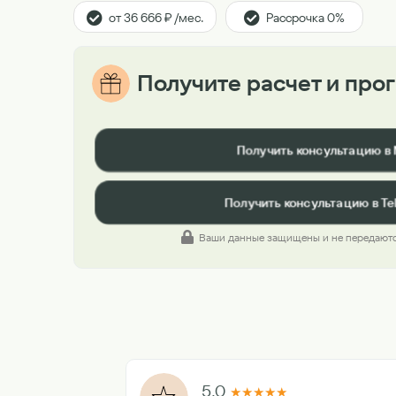
от 36 666 ₽ /мес.
Рассрочка 0%
Получите расчет и про
Получить консультацию в
Получить консультацию в Te
Ваши данные защищены и не передаютс
5.0
★
★
★
★
★