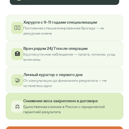
Хирурги с 9–11 годами специализации
👨‍⚕️
Постоянная специализированная бригада — не
дежурная смена
Врач рядом 24/7 после операции
🏥
Круглосуточное наблюдение — палата, питание, уход
включены
Личный куратор с первого дня
🤝
От консультации до финального результата — не
останетесь одни
Снижение веса закреплено в договоре
⚖️
Единственная клиника в России с юридической
гарантией результата