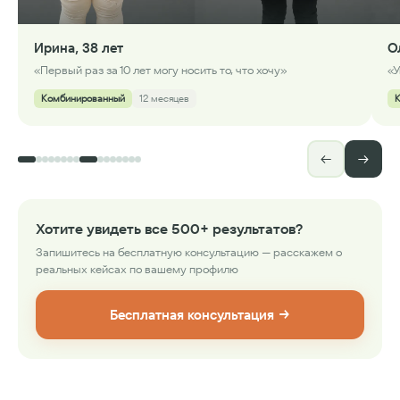
Ирина, 38 лет
О
«Первый раз за 10 лет могу носить то, что хочу»
«У
Комбинированный
12 месяцев
←
→
Хотите увидеть все 500+ результатов?
Запишитесь на бесплатную консультацию — расскажем о
реальных кейсах по вашему профилю
Бесплатная консультация →