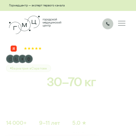
Гормедцентр — эксперт первого канала
5.0
★★★★★
500+ отзывов
Я
14 000 пациентов
😊
🙋
👩
🧔
уже в новом теле
Бариатрия в
Саратове
Минус
30–70 кг
навсегда —
без диет, без возврата к прежнему весу
14 000+
9–11 лет
5.0 ★
ПАЦИЕНТОВ
ОПЫТ ХИРУРГОВ
РЕЙТИНГ
ЯНДЕКС