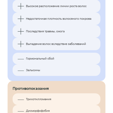
Высокое расположение линии роста волос
Недостаточная плотность волосяного покрова
Последствия травмы, ожога
Выпадение волос вследствие заболеваний
Гормональный сбой
Залысины
Противопоказания
Трихотилломания
Дисморфофобия