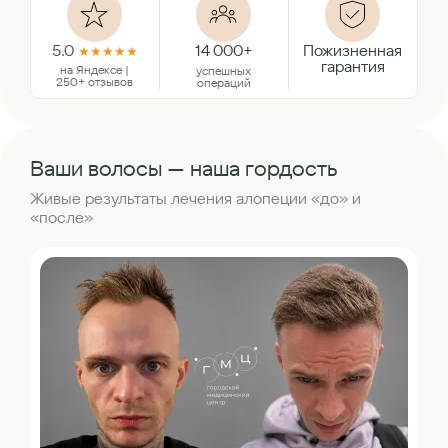
5.0
14 000+
Пожизненная
★
★
★
★
★
гарантия
на Яндексе |
успешных
250+ отзывов
операций
Ваши волосы — наша гордость
Живые результаты лечения алопеции «до» и
«после»