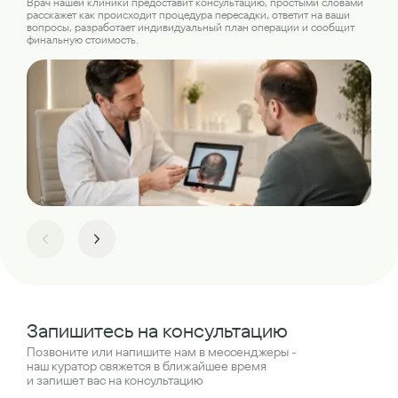
Наш
Врач нашей клиники предоставит консультацию, простыми словами
где
расскажет как происходит процедура пересадки, ответит на ваши
пер
вопросы, разработает индивидуальный план операции и сообщит
финальную стоимость.
Запишитесь на консультацию
Позвоните или напишите нам в мессенджеры -
наш куратор свяжется в ближайшее время
и запишет вас на консультацию