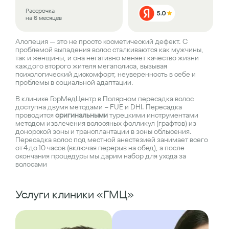
Рассрочка
на 6 месяцев
Алопеция — это не просто косметический дефект. С
проблемой выпадения волос сталкиваются как мужчины,
так и женщины, и она негативно меняет качество жизни
каждого второго жителя мегаполиса, вызывая
психологический дискомфорт, неуверенность в себе и
проблемы в социальной адаптации.
В клинике ГорМедЦентр в Полярном пересадка волос
доступна двумя методами – FUE и DHI. Пересадка
проводится
оригинальными
турецкими инструментами
методом извлечения волосяных фолликул (графтов) из
донорской зоны и трансплантации в зоны облысения.
Пересадка волос под местной анестезией занимает всего
от 4 до 10 часов (включая перерыв на обед), а после
окончания процедуры мы дарим набор для ухода за
волосами
Услуги клиники «ГМЦ»