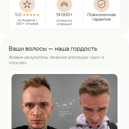
5.0
14 000+
Пожизненная
★
★
★
★
★
гарантия
на Яндексе |
успешных
250+ отзывов
операций
Ваши волосы — наша гордость
Живые результаты лечения алопеции «до» и
«после»