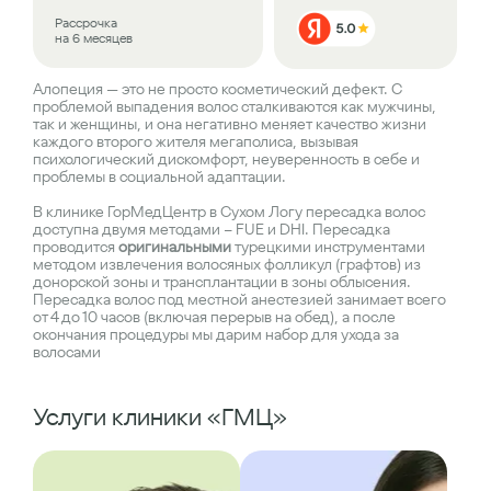
Рассрочка
на 6 месяцев
Алопеция — это не просто косметический дефект. С
проблемой выпадения волос сталкиваются как мужчины,
так и женщины, и она негативно меняет качество жизни
каждого второго жителя мегаполиса, вызывая
психологический дискомфорт, неуверенность в себе и
проблемы в социальной адаптации.
В клинике ГорМедЦентр в Сухом Логу пересадка волос
доступна двумя методами – FUE и DHI. Пересадка
проводится
оригинальными
турецкими инструментами
методом извлечения волосяных фолликул (графтов) из
донорской зоны и трансплантации в зоны облысения.
Пересадка волос под местной анестезией занимает всего
от 4 до 10 часов (включая перерыв на обед), а после
окончания процедуры мы дарим набор для ухода за
волосами
Услуги клиники «ГМЦ»