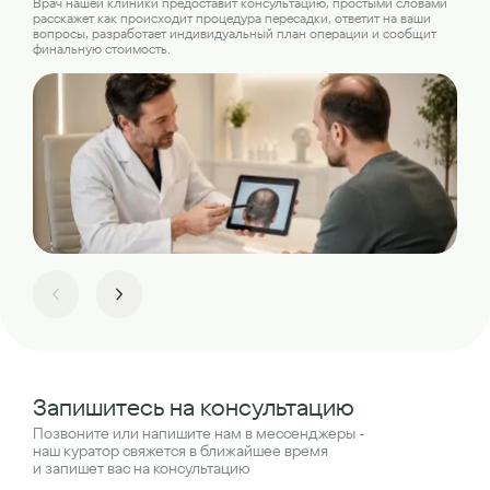
Наш
Врач нашей клиники предоставит консультацию, простыми словами
где
расскажет как происходит процедура пересадки, ответит на ваши
пер
вопросы, разработает индивидуальный план операции и сообщит
финальную стоимость.
Запишитесь на консультацию
Позвоните или напишите нам в мессенджеры -
наш куратор свяжется в ближайшее время
и запишет вас на консультацию