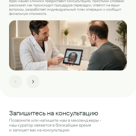
Наш
Врач нашей клиники предоставит консультацию, простыми словами
где
расскажет как происходит процедура пересадки, ответит на ваши
пер
вопросы, разработает индивидуальный план операции и сообщит
финальную стоимость.
Запишитесь на консультацию
Позвоните или напишите нам в мессенджеры -
наш куратор свяжется в ближайшее время
и запишет вас на консультацию