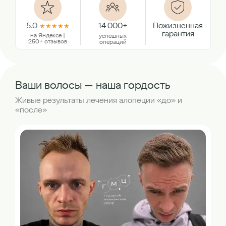
5.0
14 000+
Пожизненная
★
★
★
★
★
гарантия
на Яндексе |
успешных
250+ отзывов
операций
Ваши волосы — наша гордость
Живые результаты лечения алопеции «до» и
«после»