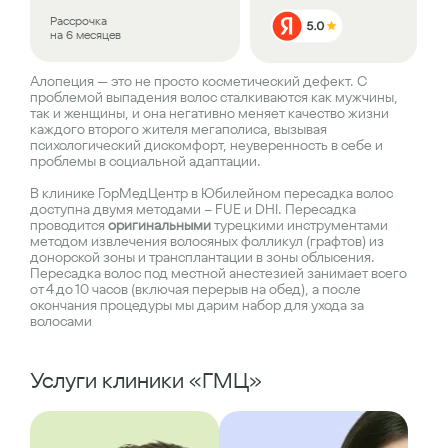
Рассрочка
на 6 месяцев
Алопеция — это не просто косметический дефект. С
проблемой выпадения волос сталкиваются как мужчины,
так и женщины, и она негативно меняет качество жизни
каждого второго жителя мегаполиса, вызывая
психологический дискомфорт, неуверенность в себе и
проблемы в социальной адаптации.
В клинике ГорМедЦентр в Юбилейном пересадка волос
доступна двумя методами – FUE и DHI. Пересадка
проводится
оригинальными
турецкими инструментами
методом извлечения волосяных фолликул (графтов) из
донорской зоны и трансплантации в зоны облысения.
Пересадка волос под местной анестезией занимает всего
от 4 до 10 часов (включая перерыв на обед), а после
окончания процедуры мы дарим набор для ухода за
волосами
Услуги клиники «ГМЦ»