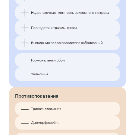
Недостаточная плотность волосяного покрова
Последствия травмы, ожога
Выпадение волос вследствие заболеваний
Гормональный сбой
Залысины
Противопоказания
Трихотилломания
Дисморфофобия