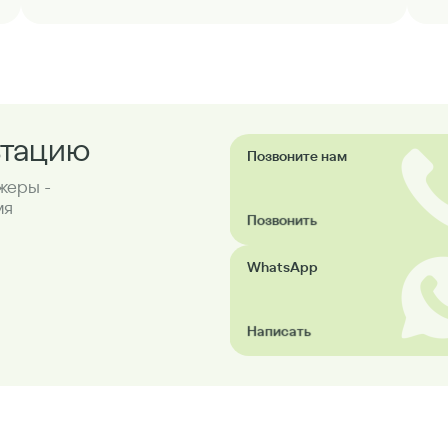
ьтацию
Позвоните нам
жеры -
мя
Позвонить
WhatsApp
Написать