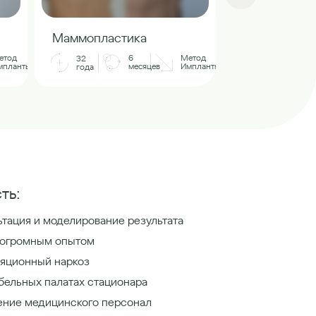
Маммопласт
Маммопластика
32
етод
6
Метод
32
года
мпланты
месяцев
Импланты
года
ть:
тация и моделирование результата
 огромным опытом
яционный наркоз
бельных палатах стационара
ение медицинского персонал