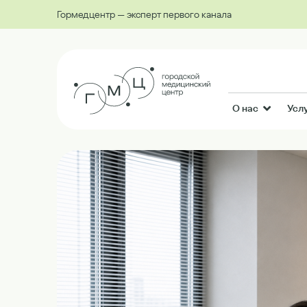
Гормедцентр — эксперт первого канала
О нас
Усл