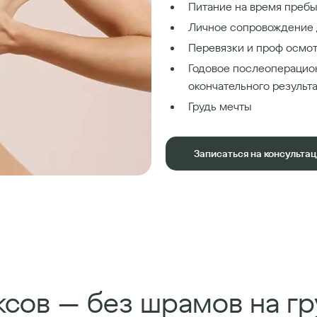
Питание на время пребы
Личное сопровождение 
Перевязки и проф осмот
Годовое послеоперацио
окончательного результ
Грудь мечты
Записаться на консульта
сов — без шрамов на гр