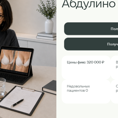
Абдулино
Пол
Получ
Цены фикс 320 000 ₽
В
р
Недовольных
О
пациентов 0
р