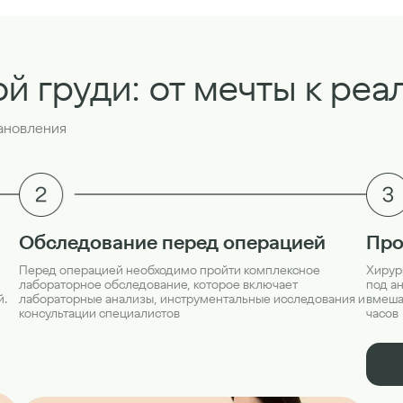
ой груди: от мечты к реа
тановления
Про
Обследование перед операцией
Хирур
Перед операцией необходимо пройти комплексное
под а
лабораторное обследование, которое включает
вмешат
й.
лабораторные анализы, инструментальные исследования и
часов
консультации специалистов