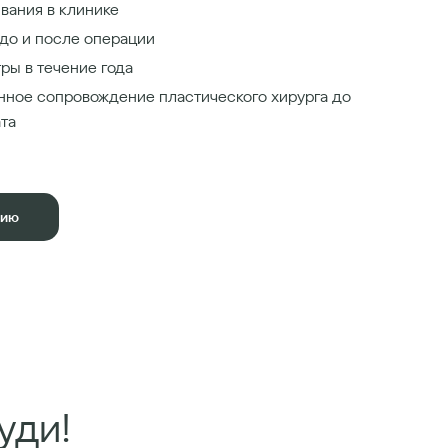
вания в клинике
до и после операции
ры в течение года
нное сопровождение пластического хирурга до
ата
цию
уди!