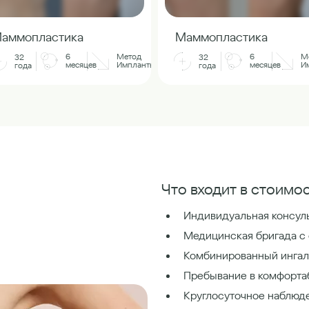
аммопластика
Маммопластика
6
Метод
6
М
32
32
месяцев
Импланты
месяцев
И
года
года
Что входит в стоимос
Индивидуальная консуль
Медицинская бригада с
Комбинированный ингал
Пребывание в комфорта
Круглосуточное наблюд