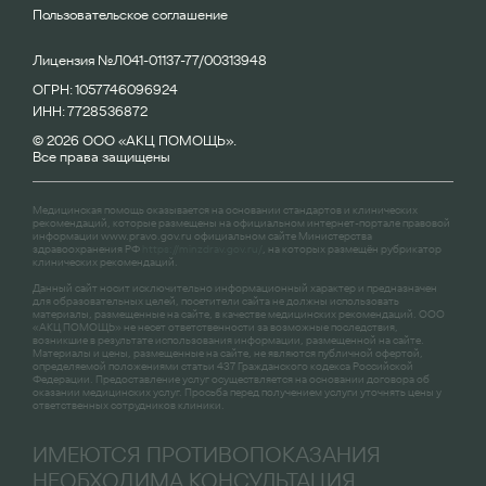
Пользовательское соглашение
Лицензия №Л041-01137-77/00313948
ОГРН: 1057746096924
ИНН: 7728536872
© 2026 ООО «АКЦ ПОМОЩЬ».
Все права защищены
Медицинская помощь оказывается на основании стандартов и клинических
рекомендаций, которые размещены на официальном интернет-портале правовой
информации
www.pravo.gov.ru
официальном сайте Министерства
здравоохранения РФ
https://minzdrav.gov.ru/
, на которых размещён рубрикатор
клинических рекомендаций.
Данный сайт носит исключительно информационный характер и предназначен
для образовательных целей, посетители сайта не должны использовать
материалы, размещенные на сайте, в качестве медицинских рекомендаций. ООО
«АКЦ ПОМОЩЬ» не несет ответственности за возможные последствия,
возникшие в результате использования информации, размещенной на сайте.
Материалы и цены, размещенные на сайте, не являются публичной офертой,
определяемой положениями статьи 437 Гражданского кодекса Российской
Федерации. Предоставление услуг осуществляется на основании договора об
оказании медицинских услуг. Просьба перед получением услуги уточнять цены у
ответственных сотрудников клиники.
ИМЕЮТСЯ ПРОТИВОПОКАЗАНИЯ
НЕОБХОДИМА КОНСУЛЬТАЦИЯ