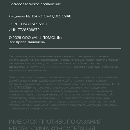
Пользовательское соглашение
Лицензия №Л041-01137-77/00313948
ОГРН: 1057746096924
ИНН: 7728536872
© 2026 ООО «АКЦ ПОМОЩЬ».
Все права защищены
Медицинская помощь оказывается на основании стандартов и клинических
рекомендаций, которые размещены на официальном интернет-портале правовой
информации
www.pravo.gov.ru
официальном сайте Министерства
здравоохранения РФ
https://minzdrav.gov.ru/
, на которых размещён рубрикатор
клинических рекомендаций.
Данный сайт носит исключительно информационный характер и предназначен
для образовательных целей, посетители сайта не должны использовать
материалы, размещенные на сайте, в качестве медицинских рекомендаций. ООО
«АКЦ ПОМОЩЬ» не несет ответственности за возможные последствия,
возникшие в результате использования информации, размещенной на сайте.
Материалы и цены, размещенные на сайте, не являются публичной офертой,
определяемой положениями статьи 437 Гражданского кодекса Российской
Федерации. Предоставление услуг осуществляется на основании договора об
оказании медицинских услуг. Просьба перед получением услуги уточнять цены у
ответственных сотрудников клиники.
ИМЕЮТСЯ ПРОТИВОПОКАЗАНИЯ
НЕОБХОДИМА КОНСУЛЬТАЦИЯ