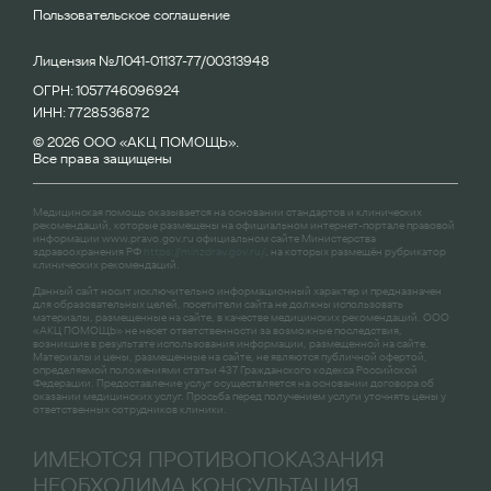
Пользовательское соглашение
Лицензия №Л041-01137-77/00313948
ОГРН: 1057746096924
ИНН: 7728536872
© 2026 ООО «АКЦ ПОМОЩЬ».
Все права защищены
Медицинская помощь оказывается на основании стандартов и клинических
рекомендаций, которые размещены на официальном интернет-портале правовой
информации
www.pravo.gov.ru
официальном сайте Министерства
здравоохранения РФ
https://minzdrav.gov.ru/
, на которых размещён рубрикатор
клинических рекомендаций.
Данный сайт носит исключительно информационный характер и предназначен
для образовательных целей, посетители сайта не должны использовать
материалы, размещенные на сайте, в качестве медицинских рекомендаций. ООО
«АКЦ ПОМОЩЬ» не несет ответственности за возможные последствия,
возникшие в результате использования информации, размещенной на сайте.
Материалы и цены, размещенные на сайте, не являются публичной офертой,
определяемой положениями статьи 437 Гражданского кодекса Российской
Федерации. Предоставление услуг осуществляется на основании договора об
оказании медицинских услуг. Просьба перед получением услуги уточнять цены у
ответственных сотрудников клиники.
ИМЕЮТСЯ ПРОТИВОПОКАЗАНИЯ
НЕОБХОДИМА КОНСУЛЬТАЦИЯ