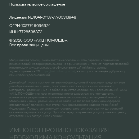
Пользовательское соглашение
Лицензия №Л041-01137-77/00313948
ОГРН: 1057746096924
ИНН: 7728536872
© 2026 ООО «АКЦ ПОМОЩЬ».
Все права защищены
Медицинская помощь оказывается на основании стандартов и клинических
рекомендаций, которые размещены на официальном интернет-портале правовой
информации
www.pravo.gov.ru
официальном сайте Министерства
здравоохранения РФ
https://minzdrav.gov.ru/
, на которых размещён рубрикатор
клинических рекомендаций.
Данный сайт носит исключительно информационный характер и предназначен
для образовательных целей, посетители сайта не должны использовать
материалы, размещенные на сайте, в качестве медицинских рекомендаций. ООО
«АКЦ ПОМОЩЬ» не несет ответственности за возможные последствия,
возникшие в результате использования информации, размещенной на сайте.
Материалы и цены, размещенные на сайте, не являются публичной офертой,
определяемой положениями статьи 437 Гражданского кодекса Российской
Федерации. Предоставление услуг осуществляется на основании договора об
оказании медицинских услуг. Просьба перед получением услуги уточнять цены у
ответственных сотрудников клиники.
ИМЕЮТСЯ ПРОТИВОПОКАЗАНИЯ
НЕОБХОДИМА КОНСУЛЬТАЦИЯ