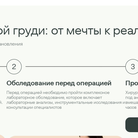
ой груди: от мечты к реа
тановления
Про
Обследование перед операцией
Хирур
Перед операцией необходимо пройти комплексное
под а
лабораторное обследование, которое включает
вмешат
й.
лабораторные анализы, инструментальные исследования и
часов
консультации специалистов