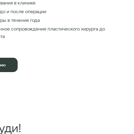
вания в клинике
до и после операции
ры в течение года
нное сопровождение пластического хирурга до
ата
цию
уди!