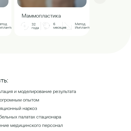
Маммопласт
Маммопластика
32
етод
6
Метод
32
года
мпланты
месяцев
Импланты
года
ть:
тация и моделирование результата
 огромным опытом
яционный наркоз
бельных палатах стационара
ение медицинского персонал