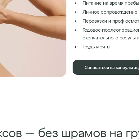
Питание на время пребы
Личное сопровождение 
Перевязки и проф осмот
Годовое послеоперацио
окончательного результ
Грудь мечты
Записаться на консульта
сов — без шрамов на гр