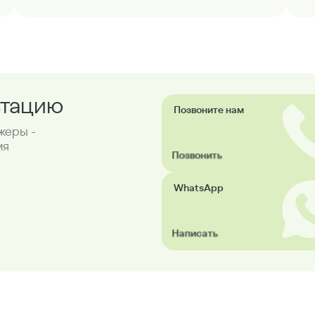
ьтацию
Позвоните нам
жеры -
мя
Позвонить
WhatsApp
Написать