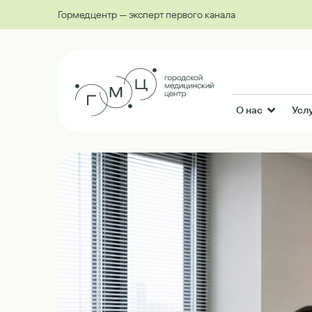
Гормедцентр — эксперт первого канала
О нас
Усл