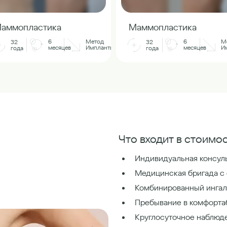
аммопластика
Маммопластика
6
Метод
6
М
32
32
месяцев
Импланты
месяцев
И
года
года
Что входит в стоимос
Индивидуальная консуль
Медицинская бригада с
Комбинированный ингал
Пребывание в комфорта
Круглосуточное наблюд