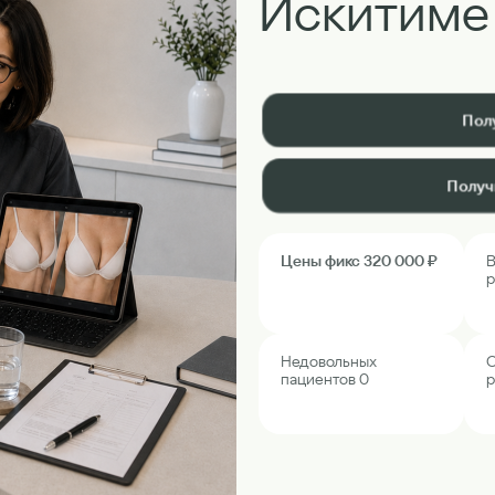
Искитиме
Пол
Получ
Цены фикс 320 000 ₽
В
р
Недовольных
О
пациентов 0
р