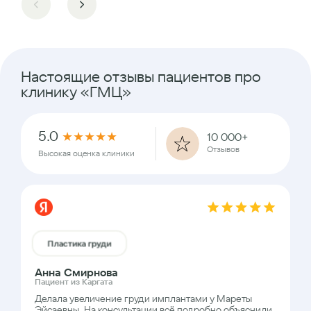
Настоящие отзывы пациентов про
клинику «ГМЦ»
5.0
★
★
★
★
★
10 000+
Отзывов
Высокая оценка клиники
Пластика груди
Анна Смирнова
Пациент из Каргата
Делала увеличение груди имплантами у Мареты
Эйсаевны. На консультации всё подробно объяснили,