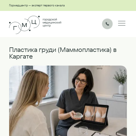
Гормедцентр — эксперт первого канала
Пластика груди (Маммопластика) в
Каргате