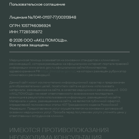
Пользовательское соглашение
Лицензия №Л041-01137-77/00313948
ОГРН: 1057746096924
ИНН: 7728536872
© 2026 ООО «АКЦ ПОМОЩЬ».
Все права защищены
Медицинская помощь оказывается на основании стандартов и клинических
рекомендаций, которые размещены на официальном интернет-портале правовой
информации
www.pravo.gov.ru
официальном сайте Министерства
здравоохранения РФ
https://minzdrav.gov.ru/
, на которых размещён рубрикатор
клинических рекомендаций.
Данный сайт носит исключительно информационный характер и предназначен
для образовательных целей, посетители сайта не должны использовать
материалы, размещенные на сайте, в качестве медицинских рекомендаций. ООО
«АКЦ ПОМОЩЬ» не несет ответственности за возможные последствия,
возникшие в результате использования информации, размещенной на сайте.
Материалы и цены, размещенные на сайте, не являются публичной офертой,
определяемой положениями статьи 437 Гражданского кодекса Российской
Федерации. Предоставление услуг осуществляется на основании договора об
оказании медицинских услуг. Просьба перед получением услуги уточнять цены у
ответственных сотрудников клиники.
ИМЕЮТСЯ ПРОТИВОПОКАЗАНИЯ
НЕОБХОДИМА КОНСУЛЬТАЦИЯ