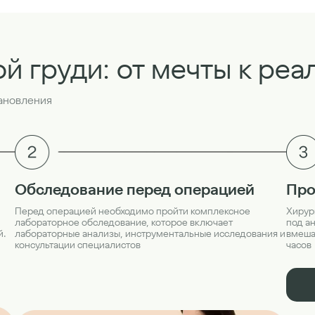
ой груди: от мечты к реа
тановления
Про
Обследование перед операцией
Хирур
Перед операцией необходимо пройти комплексное
под а
лабораторное обследование, которое включает
вмешат
й.
лабораторные анализы, инструментальные исследования и
часов
консультации специалистов