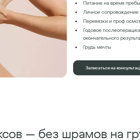
Питание на время пребы
Личное сопровождение 
Перевязки и проф осмот
Годовое послеоперацио
окончательного результ
Грудь мечты
Записаться на консульта
сов — без шрамов на гр