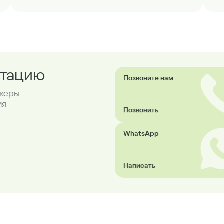
ьтацию
Позвоните нам
жеры -
мя
Позвонить
WhatsApp
Написать