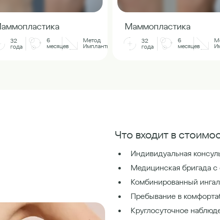
аммопластика
Маммопластика
6
Метод
6
М
32
32
месяцев
Импланты
месяцев
И
года
года
Что входит в стоимос
Индивидуальная консуль
Медицинская бригада с
Комбинированный ингал
Пребывание в комфорта
Круглосуточное наблюд