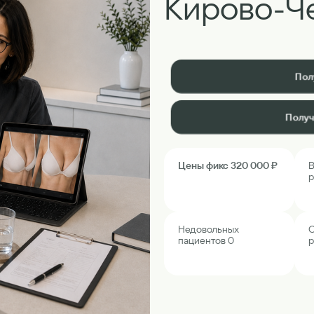
Кирово-Ч
Пол
Получ
Цены фикс 320 000 ₽
В
р
Недовольных
О
пациентов 0
р