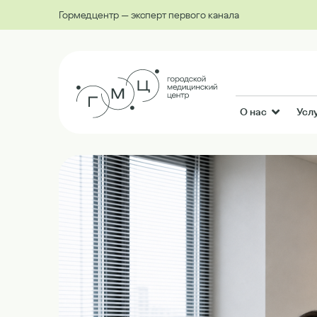
Гормедцентр — эксперт первого канала
О нас
Усл