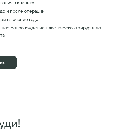
вания в клинике
до и после операции
ры в течение года
нное сопровождение пластического хирурга до
ата
цию
уди!