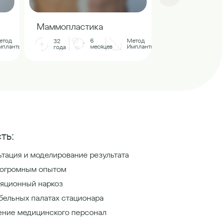
Маммопласт
Маммопластика
32
етод
6
Метод
32
года
мпланты
месяцев
Импланты
года
ть:
тация и моделирование результата
 огромным опытом
яционный наркоз
бельных палатах стационара
ение медицинского персонал