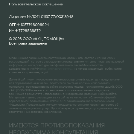
Пользовательское соглашение
Лицензия №Л041-01137-77/00313948
ОГРН: 1057746096924
ИНН: 7728536872
© 2026 ООО «АКЦ ПОМОЩЬ».
Все права защищены
Медицинская помощь оказывается на основании стандартов и клинических
рекомендаций, которые размещены на официальном интернет-портале правовой
информации
www.pravo.gov.ru
официальном сайте Министерства
здравоохранения РФ
https://minzdrav.gov.ru/
, на которых размещён рубрикатор
клинических рекомендаций.
Данный сайт носит исключительно информационный характер и предназначен
для образовательных целей, посетители сайта не должны использовать
материалы, размещенные на сайте, в качестве медицинских рекомендаций. ООО
«АКЦ ПОМОЩЬ» не несет ответственности за возможные последствия,
возникшие в результате использования информации, размещенной на сайте.
Материалы и цены, размещенные на сайте, не являются публичной офертой,
определяемой положениями статьи 437 Гражданского кодекса Российской
Федерации. Предоставление услуг осуществляется на основании договора об
оказании медицинских услуг. Просьба перед получением услуги уточнять цены у
ответственных сотрудников клиники.
ИМЕЮТСЯ ПРОТИВОПОКАЗАНИЯ
НЕОБХОДИМА КОНСУЛЬТАЦИЯ