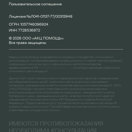
Пользовательское соглашение
Лицензия №Л041-01137-77/00313948
ОГРН: 1057746096924
ИНН: 7728536872
© 2026 ООО «АКЦ ПОМОЩЬ».
Все права защищены
Медицинская помощь оказывается на основании стандартов и клинических
рекомендаций, которые размещены на официальном интернет-портале правовой
информации
www.pravo.gov.ru
официальном сайте Министерства
здравоохранения РФ
https://minzdrav.gov.ru/
, на которых размещён рубрикатор
клинических рекомендаций.
Данный сайт носит исключительно информационный характер и предназначен
для образовательных целей, посетители сайта не должны использовать
материалы, размещенные на сайте, в качестве медицинских рекомендаций. ООО
«АКЦ ПОМОЩЬ» не несет ответственности за возможные последствия,
возникшие в результате использования информации, размещенной на сайте.
Материалы и цены, размещенные на сайте, не являются публичной офертой,
определяемой положениями статьи 437 Гражданского кодекса Российской
Федерации. Предоставление услуг осуществляется на основании договора об
оказании медицинских услуг. Просьба перед получением услуги уточнять цены у
ответственных сотрудников клиники.
ИМЕЮТСЯ ПРОТИВОПОКАЗАНИЯ
НЕОБХОДИМА КОНСУЛЬТАЦИЯ