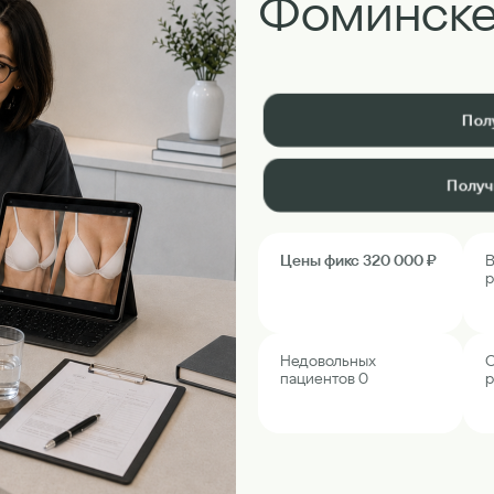
Фоминск
Пол
Получ
Цены фикс 320 000 ₽
В
р
Недовольных
О
пациентов 0
р