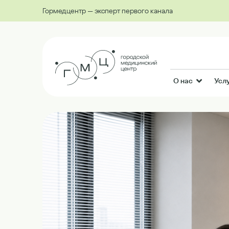
Гормедцентр — эксперт первого канала
О нас
Усл