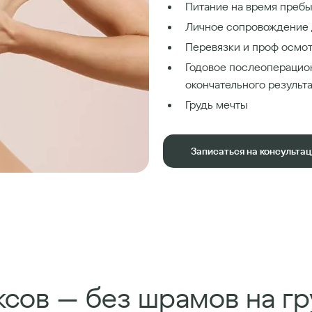
Питание на время пребы
Личное сопровождение 
Перевязки и проф осмот
Годовое послеоперацио
окончательного результ
Грудь мечты
Записаться на консульта
сов — без шрамов на гр