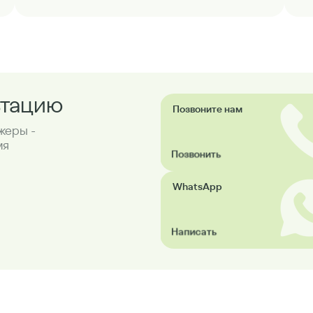
ьтацию
Позвоните нам
жеры -
мя
Позвонить
WhatsApp
Написать