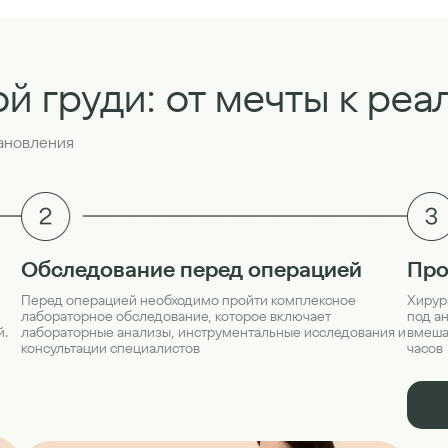
ой груди: от мечты к реа
тановления
Про
Обследование перед операцией
Хирур
Перед операцией необходимо пройти комплексное
под а
лабораторное обследование, которое включает
вмешат
й.
лабораторные анализы, инструментальные исследования и
часов
консультации специалистов