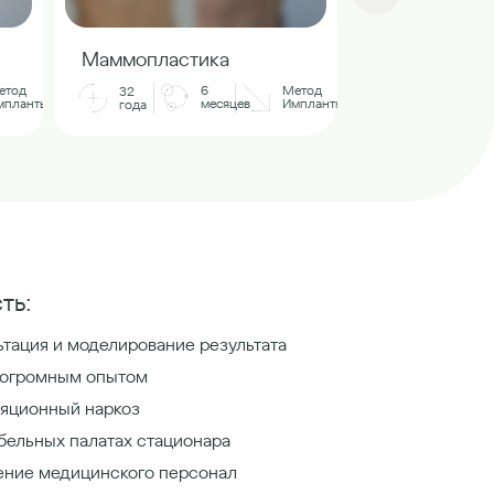
Маммопласт
Маммопластика
32
етод
6
Метод
32
года
мпланты
месяцев
Импланты
года
ть:
тация и моделирование результата
 огромным опытом
яционный наркоз
бельных палатах стационара
ение медицинского персонал