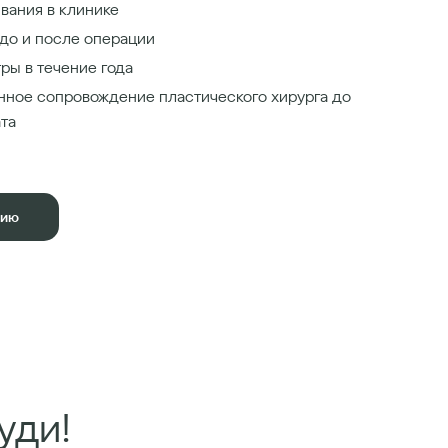
вания в клинике
до и после операции
ры в течение года
нное сопровождение пластического хирурга до
ата
цию
уди!