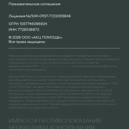
Пользовательское соглашение
Лицензия №Л041-01137-77/00313948
ОГРН: 1057746096924
ИНН: 7728536872
© 2026 ООО «АКЦ ПОМОЩЬ».
Все права защищены
Медицинская помощь оказывается на основании стандартов и клинических
рекомендаций, которые размещены на официальном интернет-портале правовой
информации
www.pravo.gov.ru
официальном сайте Министерства
здравоохранения РФ
https://minzdrav.gov.ru/
, на которых размещён рубрикатор
клинических рекомендаций.
Данный сайт носит исключительно информационный характер и предназначен
для образовательных целей, посетители сайта не должны использовать
материалы, размещенные на сайте, в качестве медицинских рекомендаций. ООО
«АКЦ ПОМОЩЬ» не несет ответственности за возможные последствия,
возникшие в результате использования информации, размещенной на сайте.
Материалы и цены, размещенные на сайте, не являются публичной офертой,
определяемой положениями статьи 437 Гражданского кодекса Российской
Федерации. Предоставление услуг осуществляется на основании договора об
оказании медицинских услуг. Просьба перед получением услуги уточнять цены у
ответственных сотрудников клиники.
ИМЕЮТСЯ ПРОТИВОПОКАЗАНИЯ
НЕОБХОДИМА КОНСУЛЬТАЦИЯ