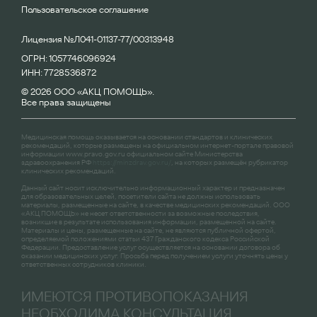
Пользовательское соглашение
Лицензия №Л041-01137-77/00313948
ОГРН: 1057746096924
ИНН: 7728536872
© 2026 ООО «АКЦ ПОМОЩЬ».
Все права защищены
Медицинская помощь оказывается на основании стандартов и клинических
рекомендаций, которые размещены на официальном интернет-портале правовой
информации
www.pravo.gov.ru
официальном сайте Министерства
здравоохранения РФ
https://minzdrav.gov.ru/
, на которых размещён рубрикатор
клинических рекомендаций.
Данный сайт носит исключительно информационный характер и предназначен
для образовательных целей, посетители сайта не должны использовать
материалы, размещенные на сайте, в качестве медицинских рекомендаций. ООО
«АКЦ ПОМОЩЬ» не несет ответственности за возможные последствия,
возникшие в результате использования информации, размещенной на сайте.
Материалы и цены, размещенные на сайте, не являются публичной офертой,
определяемой положениями статьи 437 Гражданского кодекса Российской
Федерации. Предоставление услуг осуществляется на основании договора об
оказании медицинских услуг. Просьба перед получением услуги уточнять цены у
ответственных сотрудников клиники.
ИМЕЮТСЯ ПРОТИВОПОКАЗАНИЯ
НЕОБХОДИМА КОНСУЛЬТАЦИЯ