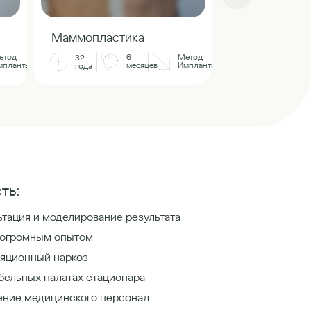
Маммопласт
Маммопластика
32
етод
6
Метод
32
года
мпланты
месяцев
Импланты
года
ть:
тация и моделирование результата
 огромным опытом
яционный наркоз
бельных палатах стационара
ение медицинского персонал