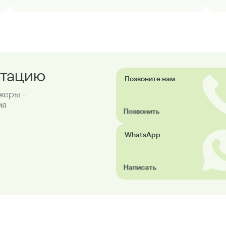
ьтацию
Позвоните нам
жеры -
мя
Позвонить
WhatsApp
Написать