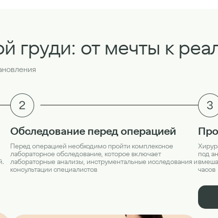
ой груди: от мечты к реа
тановления
Про
Обследование перед операцией
Хирур
Перед операцией необходимо пройти комплексное
под а
лабораторное обследование, которое включает
вмешат
й.
лабораторные анализы, инструментальные исследования и
часов
консультации специалистов