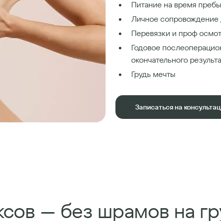
Питание на время пребы
Личное сопровождение 
Перевязки и проф осмот
Годовое послеоперацио
окончательного результ
Грудь мечты
Записаться на консульта
сов — без шрамов на гр