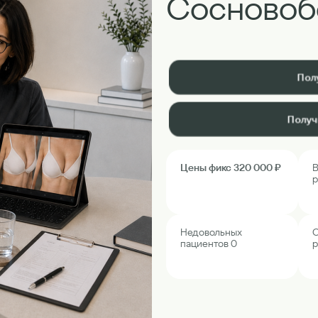
Сосновоб
Пол
Получ
Цены фикс 320 000 ₽
В
р
Недовольных
О
пациентов 0
р