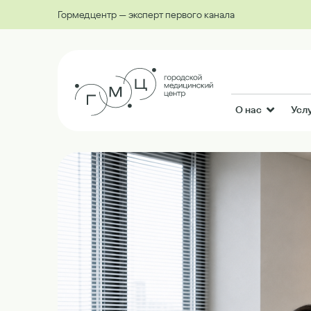
Гормедцентр — эксперт первого канала
О нас
Усл