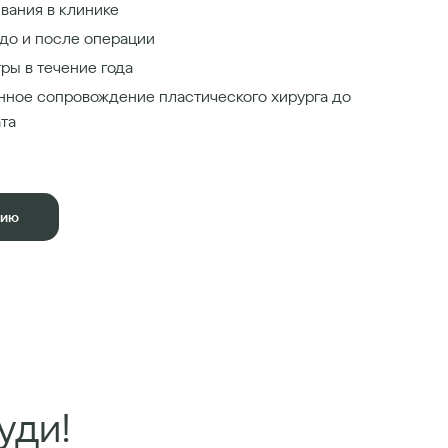
вания в клинике
до и после операции
ры в течение года
нное сопровождение пластического хирурга до
ата
цию
уди!