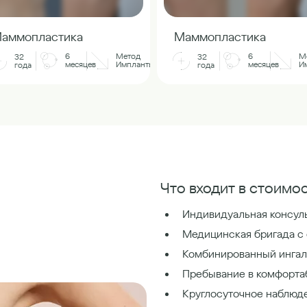
аммопластика
Маммопластика
6
Метод
6
М
32
32
месяцев
Импланты
месяцев
И
года
года
Что входит в стоимос
Индивидуальная консуль
Медицинская бригада с
Комбинированный ингал
Пребывание в комфорта
Круглосуточное наблюд