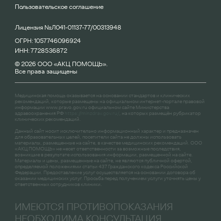
Пользовательское соглашение
Лицензия №Л041-01137-77/00313948
ОГРН: 1057746096924
ИНН: 7728536872
© 2026 ООО «АКЦ ПОМОЩЬ».
Все права защищены
Медицинская помощь оказывается на основании стандартов и клинических
рекомендаций, которые размещены на официальном интернет-портале правовой
информации
www.pravo.gov.ru
официальном сайте Министерства
здравоохранения РФ
https://minzdrav.gov.ru/
, на которых размещён рубрикатор
клинических рекомендаций.
Данный сайт носит исключительно информационный характер и предназначен
для образовательных целей, посетители сайта не должны использовать
материалы, размещенные на сайте, в качестве медицинских рекомендаций. ООО
«АКЦ ПОМОЩЬ» не несет ответственности за возможные последствия,
возникшие в результате использования информации, размещенной на сайте.
Материалы и цены, размещенные на сайте, не являются публичной офертой,
определяемой положениями статьи 437 Гражданского кодекса Российской
Федерации. Предоставление услуг осуществляется на основании договора об
оказании медицинских услуг. Просьба перед получением услуги уточнять цены у
ответственных сотрудников клиники.
ИМЕЮТСЯ ПРОТИВОПОКАЗАНИЯ
НЕОБХОДИМА КОНСУЛЬТАЦИЯ