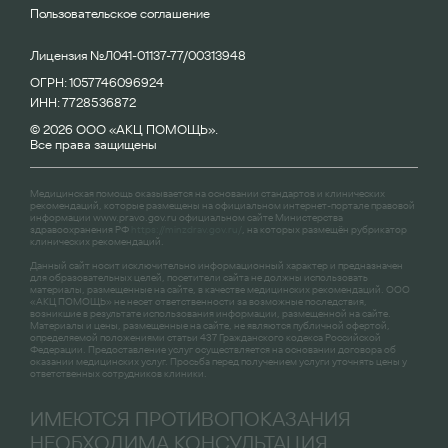
Пользовательское соглашение
Лицензия №Л041-01137-77/00313948
ОГРН: 1057746096924
ИНН: 7728536872
© 2026 ООО «АКЦ ПОМОЩЬ».
Все права защищены
Медицинская помощь оказывается на основании стандартов и клинических
рекомендаций, которые размещены на официальном интернет-портале правовой
информации
www.pravo.gov.ru
официальном сайте Министерства
здравоохранения РФ
https://minzdrav.gov.ru/
, на которых размещён рубрикатор
клинических рекомендаций.
Данный сайт носит исключительно информационный характер и предназначен
для образовательных целей, посетители сайта не должны использовать
материалы, размещенные на сайте, в качестве медицинских рекомендаций. ООО
«АКЦ ПОМОЩЬ» не несет ответственности за возможные последствия,
возникшие в результате использования информации, размещенной на сайте.
Материалы и цены, размещенные на сайте, не являются публичной офертой,
определяемой положениями статьи 437 Гражданского кодекса Российской
Федерации. Предоставление услуг осуществляется на основании договора об
оказании медицинских услуг. Просьба перед получением услуги уточнять цены у
ответственных сотрудников клиники.
ИМЕЮТСЯ ПРОТИВОПОКАЗАНИЯ
НЕОБХОДИМА КОНСУЛЬТАЦИЯ