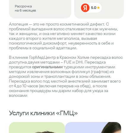
Рассрочка
на 6 месяцев
Алопеция — это не просто косметический дефект. С
проблемой выпадения волос сталкиваются как мужчины,
так и женщины, и она негативно меняет качество жизни
каждого второго жителя мегаполиса, вызывая
психологический дискомфорт, неуверенность в себе и
проблемы в социальной адаптации.
В клинике ГорМедЦентр в Красном Холме пересадка волос
доступна двумя методами – FUE и DHI. Пересадка
проводится
оригинальными
турецкими инструментами
методом извлечения волосяных фолликул (графтов) из
донорской зоны и трансплантации в зоны облысения.
Пересадка волос под местной анестезией занимает всего
от 4 до 10 часов (включая перерыв на обед), а после
окончания процедуры мы дарим набор для ухода за
волосами
Услуги клиники «ГМЦ»