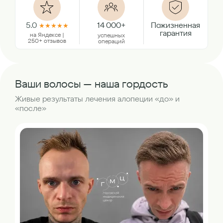
5.0
14 000+
Пожизненная
★
★
★
★
★
гарантия
на Яндексе |
успешных
250+ отзывов
операций
Ваши волосы — наша гордость
Живые результаты лечения алопеции «до» и
«после»