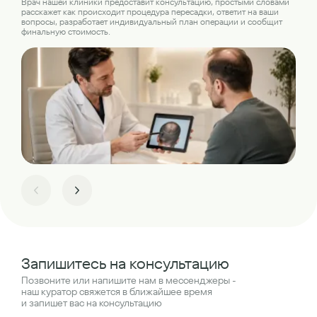
Наш
Врач нашей клиники предоставит консультацию, простыми словами
где
расскажет как происходит процедура пересадки, ответит на ваши
пер
вопросы, разработает индивидуальный план операции и сообщит
финальную стоимость.
Запишитесь на консультацию
Позвоните или напишите нам в мессенджеры -
наш куратор свяжется в ближайшее время
и запишет вас на консультацию