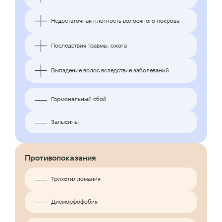
Недостаточная плотность волосяного покрова
Последствия травмы, ожога
Выпадение волос вследствие заболеваний
Гормональный сбой
Залысины
Противопоказания
Трихотилломания
Дисморфофобия