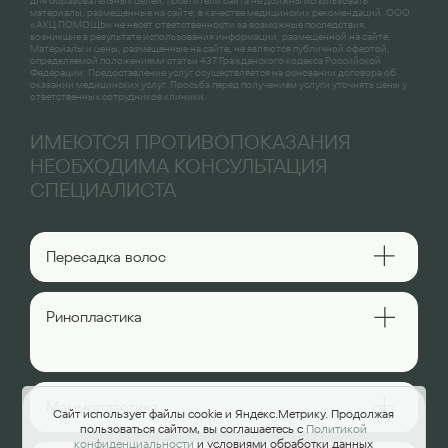
для образовательных целей, посетители сайта не должны использовать
материалы, размещенные на сайте, в качестве медицинских рекомендаций. ООО
«АКЦ ПОМОЩЬ» не несет ответственности за возможные последствия,
возникшие в результате использования информации, размещенной на сайте.
Материалы и цены, размещенные на сайте, не являются публичной офертой,
определяемой положениями статьи 437 Гражданского кодекса Российской
Федерации. Предоставление услуг осуществляется на основании договора об
оказании медицинских услуг. Просьба перед получением услуги уточнять цены у
ответственных сотрудников клиники.
ИМЕЮТСЯ ПРОТИВОПОКАЗАНИЯ
НЕОБХОДИМА КОНСУЛЬТАЦИЯ
СПЕЦИАЛИСТА
Пересадка волос
Ринопластика
Маммопластика
Сайт использует файлы cookie и Яндекс.Метрику. Продолжая
пользоваться сайтом, вы соглашаетесь с
Политикой
конфиденциальности
и условиями обработки данных