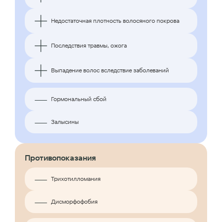
Недостаточная плотность волосяного покрова
Последствия травмы, ожога
Выпадение волос вследствие заболеваний
Гормональный сбой
Залысины
Противопоказания
Трихотилломания
Дисморфофобия