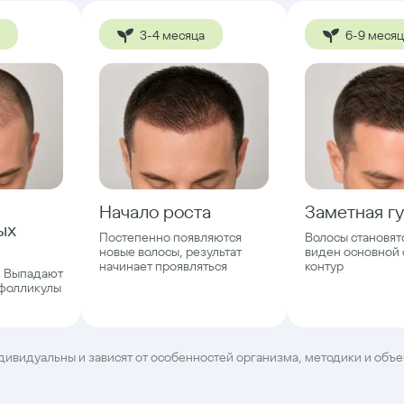
3-4 месяца
6-9 меся
Начало роста
Заметная гу
ых
Постепенно появляются
Волосы становят
новые волосы, результат
виден основной 
начинает проявляться
контур
. Выпадают
 фолликулы
дивидуальны и зависят от особенностей организма, методики и объ