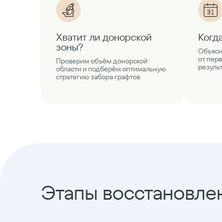
Хватит ли донорской
Когд
зоны?
Объясн
от пер
Проверим объём донорской
резуль
области и подберём оптимальную
стратегию забора графтов
Этапы восстановлен