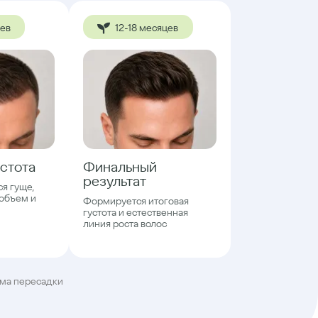
цев
12-18 месяцев
стота
Финальный
результат
ся гуще,
объем и
Формируется итоговая
густота и естественная
линия роста волос
ема пересадки