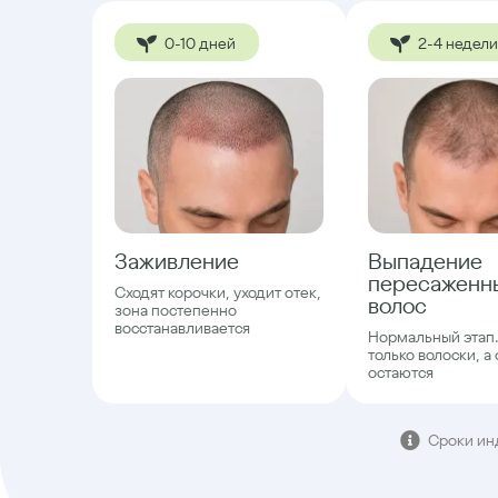
0-10 дней
2-4 недели
Заживление
Выпадение
пересаженн
Сходят корочки, уходит отек,
волос
зона постепенно
восстанавливается
Нормальный этап
только волоски, а
остаются
Сроки ин