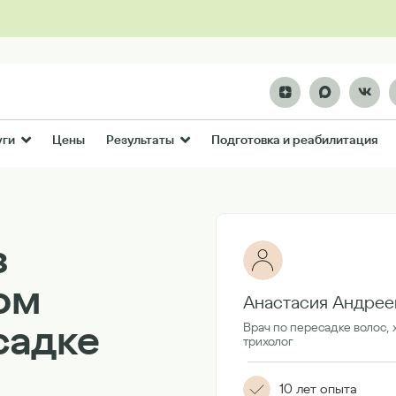
Цены
Подготовка и реабилитация
уги
Результаты
з
том
Анастасия Андрее
садке
Врач по пересадке волос, 
трихолог
10 лет опыта