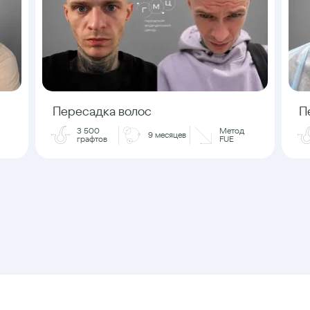
Пересадка волос
П
3 500
Метод
9 месяцев
графтов
FUE