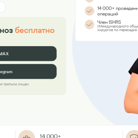
14 000+ проведен
операций
Член ISHRS
(Международного обще
гноз
бесплатно
хирургов по пересадке 
 MAX
legram
я третьим лицам
14 000+