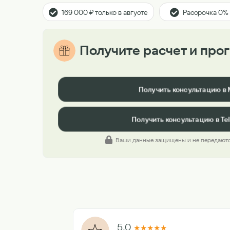
169 000 ₽ только в августе
Рассрочка 0%
Получите расчет и про
Получить консультацию в
Получить консультацию в Te
Ваши данные защищены и не передаютс
5.0
★
★
★
★
★