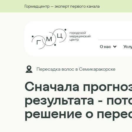
Гормедцентр — эксперт первого канала
О нас
Усл
Пересадка волос в Семикаракорске
Сначала прогно
результата - по
решение о пере