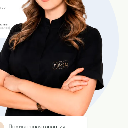
ных
ства
волос)
Пожизненная гарантия