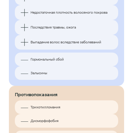
Недостаточная плотность волосяного покрова
Последствия травмы, ожога
Выпадение волос вследствие заболеваний
Гормональный сбой
Залысины
Противопоказания
Трихотилломания
Дисморфофобия