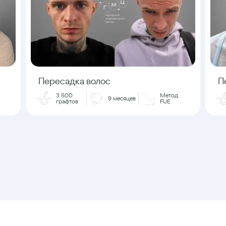
Пересадка волос
П
3 500
Метод
9 месяцев
графтов
FUE