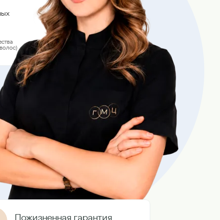
ных
ства
волос)
Пожизненная гарантия