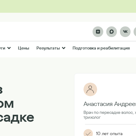
Цены
Подготовка и реабилитация
уги
Результаты
з
том
Анастасия Андрее
садке
Врач по пересадке волос, 
трихолог
10 лет опыта