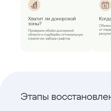
Хватит ли донорской
Когд
зоны?
Объясн
от пер
Проверим объём донорской
резуль
области и подберём оптимальную
стратегию забора графтов
Этапы восстановлен