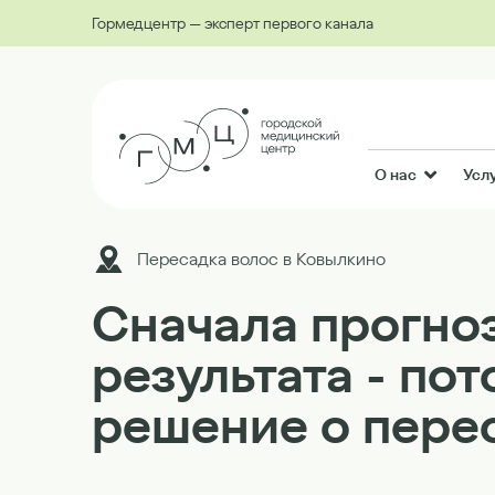
Гормедцентр — эксперт первого канала
О нас
Усл
Пересадка волос в Ковылкино
Сначала прогно
результата - по
решение о пере