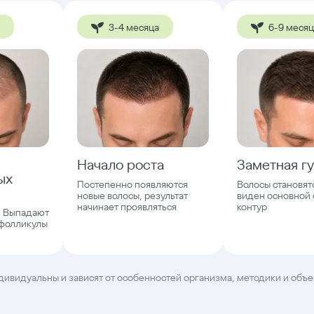
3-4 месяца
6-9 меся
Начало роста
Заметная гу
ых
Постепенно появляются
Волосы становят
новые волосы, результат
виден основной 
начинает проявляться
контур
. Выпадают
 фолликулы
дивидуальны и зависят от особенностей организма, методики и объ