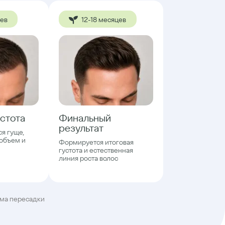
цев
12-18 месяцев
стота
Финальный
результат
ся гуще,
объем и
Формируется итоговая
густота и естественная
линия роста волос
ема пересадки