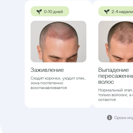
0-10 дней
2-4 недели
Заживление
Выпадение
пересаженн
Сходят корочки, уходит отек,
волос
зона постепенно
восстанавливается
Нормальный этап
только волоски, а
остаются
Сроки ин