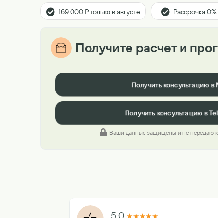
169 000 ₽ только в августе
Рассрочка 0%
Получите расчет и про
Получить консультацию в
Получить консультацию в Te
Ваши данные защищены и не передаютс
5.0
★
★
★
★
★