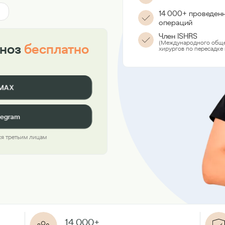
14 000+ проведен
операций
Член ISHRS
(Международного обще
гноз
бесплатно
хирургов по пересадке 
 MAX
legram
я третьим лицам
14 000+